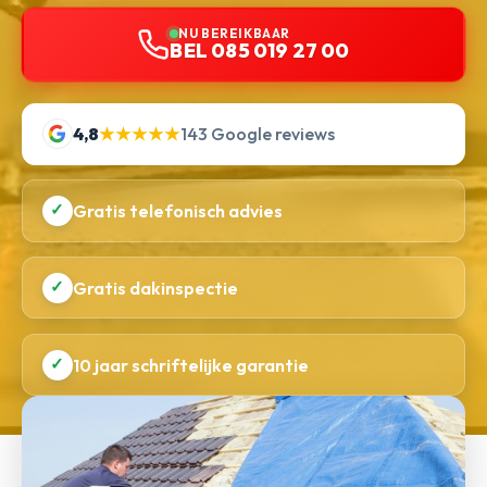
NU BEREIKBAAR
BEL 085 019 27 00
4,8
★★★★★
143 Google reviews
✓
Gratis telefonisch advies
✓
Gratis dakinspectie
✓
10 jaar schriftelijke garantie