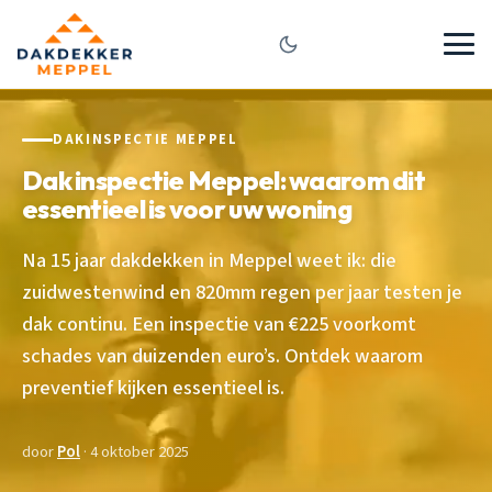
DAKINSPECTIE MEPPEL
Dak inspectie Meppel: waarom dit
essentieel is voor uw woning
Na 15 jaar dakdekken in Meppel weet ik: die
zuidwestenwind en 820mm regen per jaar testen je
dak continu. Een inspectie van €225 voorkomt
schades van duizenden euro’s. Ontdek waarom
preventief kijken essentieel is.
door
Pol
· 4 oktober 2025